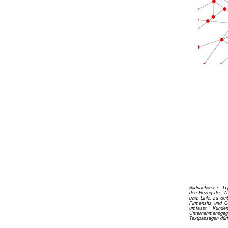
Bildnachweise: I
den Bezug des Ne
bzw. Links zu Sei
Firmensitz und G
umfasst Kunden
Unternehmensgege
Textpassagen dür