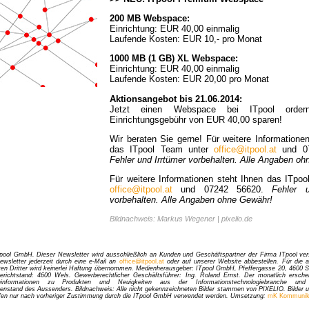
200 MB Webspace:
Einrichtung: EUR 40,00 einmalig
Laufende Kosten: EUR 10,- pro Monat
1000 MB (1 GB) XL Webspace:
Einrichtung: EUR 40,00 einmalig
Laufende Kosten: EUR 20,00 pro Monat
Aktionsangebot bis 21.06.2014:
Jetzt einen Webspace bei ITpool orde
Einrichtungsgebühr von EUR 40,00 sparen!
Wir beraten Sie gerne! Für weitere Informatione
das ITpool Team unter
office@itpool.at
und 07
Fehler und Irrtümer vorbehalten. Alle Angaben o
Für weitere Informationen steht Ihnen das ITpoo
office@itpool.at
und 07242 56620.
Fehler u
vorbehalten. Alle Angaben ohne Gewähr!
Bildnachweis: Markus Wegener | pixelio.de
Tpool GmbH. Dieser Newsletter wird ausschließlich an Kunden und Geschäftspartner der Firma ITpool ver
wsletter jederzeit durch eine e-Mail an
office@itpool.at
oder auf unserer Website abbestellen. Für die a
ten Dritter wird keinerlei Haftung übernommen. Medienherausgeber: ITpool GmbH, Pfeffergasse 20, 4600 
erichtstand: 4600 Wels. Gewerberechtlicher Geschäftsführer: Ing. Roland Ernst. Der monatlich ersche
informationen zu Produkten und Neuigkeiten aus der Informationstechnologiebranche 
nstand des Aussenders. Bildnachweis: Alle nicht gekennzeichneten Bilder stammen von PIXELIO. Bilder u
fen nur nach vorheriger Zustimmung durch die ITpool GmbH verwendet werden. Umsetzung:
mK Kommunika