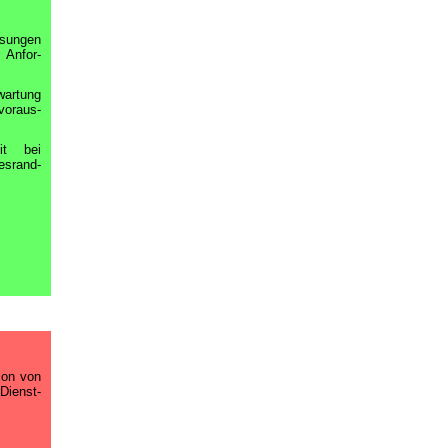
sungen
Anfor-
artung
voraus-
it bei
srand-
ion von
ienst-