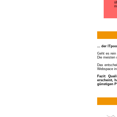
ü
m
... der ITp
Geht es rein
Die meisten 
Das entschei
Webspace in 
Fazit: Qual
erscheint, 
günstigen P