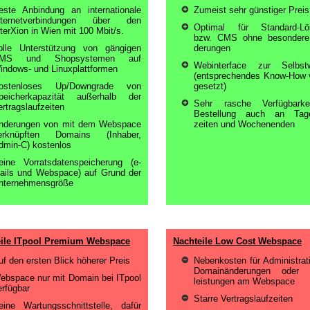
este Anbindung an internationale
Zumeist sehr günstiger Preis
nternetverbindungen über den
Optimal für Standard-Lö
nterXion in Wien mit 100 Mbit/s.
bzw. CMS ohne besondere 
olle Unterstützung von gängigen
derungen
MS und Shopsystemen auf
Webinterface zur Selbstw
indows- und Linuxplattformen
(entsprechendes Know-How 
ostenloses Up/Downgrade von
gesetzt)
peicherkapazität außerhalb der
Sehr rasche Verfügbarke
ertragslaufzeiten
Bestellung auch an Tage
nderungen von mit dem Webspace
zeiten und Wochenenden
erknüpften Domains (Inhaber,
dmin-C) kostenlos
eine Vorratsdatenspeicherung (e-
ails und Webspace) auf Grund der
nternehmensgröße
eile ITpool Premium Webspace
Nachteile Low Cost Webspace
uf den ersten Blick höherer Preis
Nebenkosten für Administrat
Domainänderungen oder D
ebspace nur mit Domain bei ITpool
leistungen am Webspace
erfügbar
Starre Vertragslaufzeiten
eine Wartungsschnittstelle, dafür