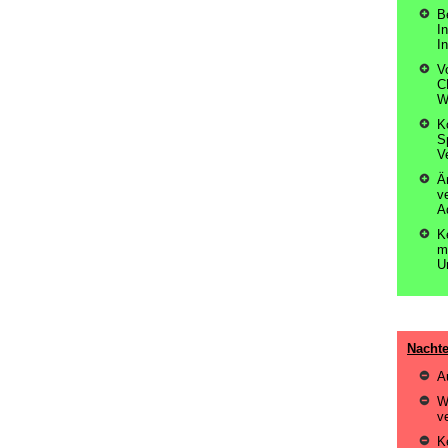
B
I
I
V
C
W
K
S
V
Ä
v
A
K
m
U
Nacht
A
W
v
K