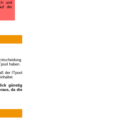
ich und
auf der
Entscheidung.
Tpool haben.
aß der ITpool
nhaltet.
lick günstig
raus, da die