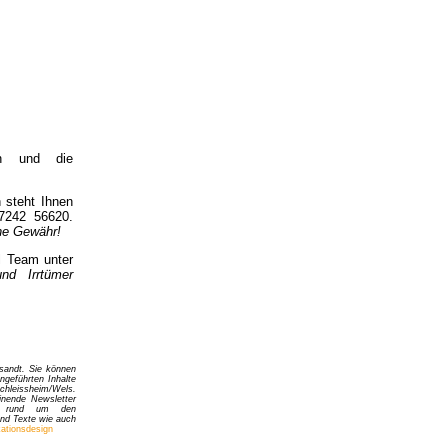
rn und die
n steht Ihnen
242 56620.
hne Gewähr!
l Team unter
nd Irrtümer
sandt. Sie können
ngeführten Inhalte
Schleissheim/Wels.
inende Newsletter
und rund um den
nd Texte wie auch
tionsdesign