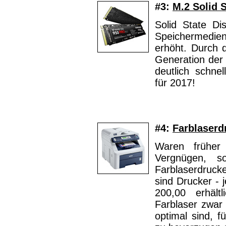
#3:
M.2 Solid S
Solid State Di
Speichermedien
erhöht. Durch d
Generation der 
deutlich schne
für 2017!
#4:
Farblaserd
Waren früher 
Vergnügen, s
Farblaserdrucke
sind Drucker - 
200,00 erhält
Farblaser zwar 
optimal sind, f