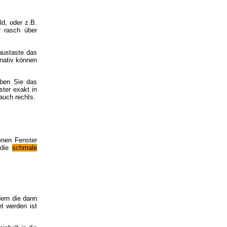
ld, oder z.B.
r rasch über
Maustaste das
rnativ können
eben Sie das
ter exakt in
 auch rechts.
enen Fenster
 die
schmale
dern die dann
t werden ist