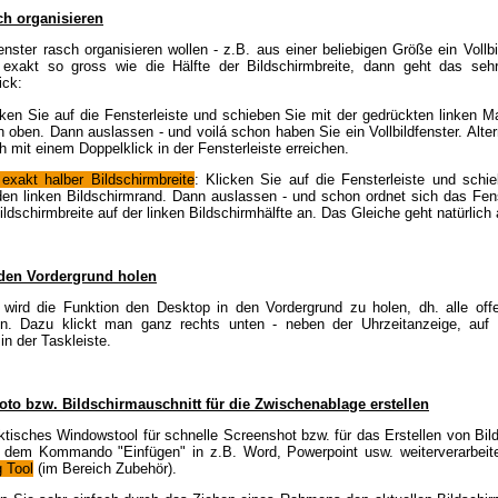
ch organisieren
ster rasch organisieren wollen - z.B. aus einer beliebigen Größe ein Vollbi
 exakt so gross wie die Hälfte der Bildschirmbreite, dann geht das seh
ick:
cken Sie auf die Fensterleiste und schieben Sie mit der gedrückten linken 
 oben. Dann auslassen - und voilá schon haben Sie ein Vollbildfenster. Alte
h mit einem Doppelklick in der Fensterleiste erreichen.
exakt halber Bildschirmbreite
: Klicken Sie auf die Fensterleiste und schi
den linken Bildschirmrand. Dann auslassen - und schon ordnet sich das Fens
ildschirmbreite auf der linken Bildschirmhälfte an. Das Gleiche geht natürlich
 den Vordergrund holen
t wird die Funktion den Desktop in den Vordergrund zu holen, dh. alle off
n. Dazu klickt man ganz rechts unten - neben der Uhrzeitanzeige, auf
in der Taskleiste.
oto bzw. Bildschirmauschnitt für die Zwischenablage erstellen
ktisches Windowstool für schnelle Screenshot bzw. für das Erstellen von Bil
t dem Kommando "Einfügen" in z.B. Word, Powerpoint usw. weiterverarbeite
 Tool
(im Bereich Zubehör).