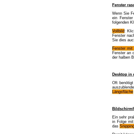
Fenster ras
Wenn Sie Fen
ein Fenster
folgenden Kl
Vollbild
: Kli
Fenster nach
Sie dies auc
Fenster mit 
Fenster an 
der halben B
Desktop in
Oft benötig
auszublende
Längsfläche
Bildschirmf
Ein sehr pra
in Folge mi
das
Snipping