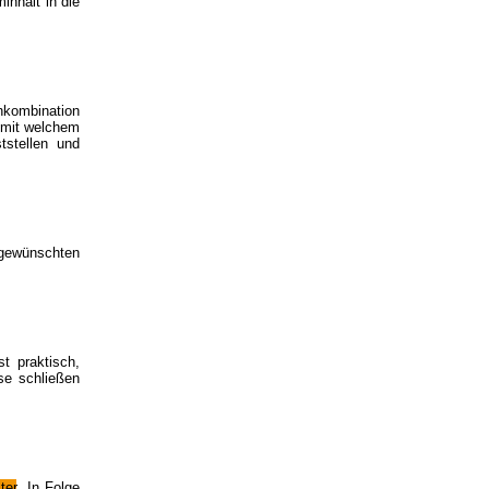
inhalt in die
enkombination
 mit welchem
tstellen und
 gewünschten
t praktisch,
se schließen
ter
. In Folge