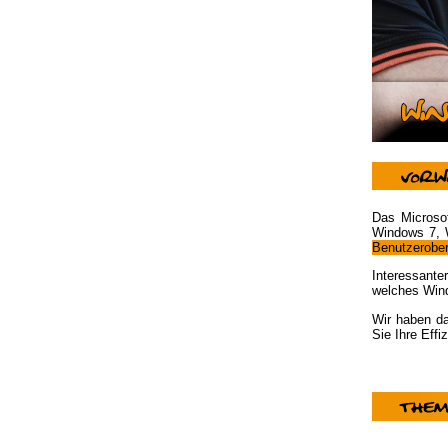
Das Microso
Windows 7, W
Benutzerober
Interessant
welches Wind
Wir haben da
Sie Ihre Eff