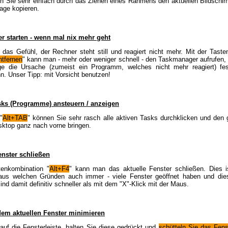
 Sie sehr einfach durch das Ziehen eines Rahmens den aktuellen Bildschirm
age kopieren.
 starten - wenn mal nix mehr geht
das Gefühl, der Rechner steht still und reagiert nicht mehr. Mit der Tast
ntfernen
" kann man - mehr oder weniger schnell - den Taskmanager aufrufen,
e die Ursache (zumeist ein Programm, welches nicht mehr reagiert) fes
. Unser Tipp: mit Vorsicht benutzen!
sks (Programme) ansteuern / anzeigen
"
Alt+TAB
" können Sie sehr rasch alle aktiven Tasks durchklicken und den
ktop ganz nach vorne bringen.
enster schließen
tenkombination "
Alt+F4
" kann man das aktuelle Fenster schließen. Dies is
aus welchen Gründen auch immer - viele Fenster geöffnet haben und die
sind damit definitiv schneller als mit dem "X"-Klick mit der Maus.
dem aktuellen Fenster minimieren
auf die Fensterleiste, halten Sie diese gedrückt und
schütteln Sie das Fens