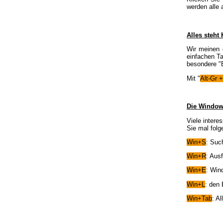
werden alle 
Alles steht
Wir meinen d
einfachen Ta
besondere "B
Mit "
Alt-Gr +
Die Window
Viele intere
Sie mal fol
Win+S
: Suc
Win+R
: Aus
Win+E
: Win
Win+L
: den 
Win+Tab
: A