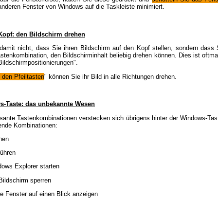
anderen Fenster von Windows auf die Taskleiste minimiert.
 Kopf: den Bildschirm drehen
amit nicht, dass Sie ihren Bildschirm auf den Kopf stellen, sondern dass 
stenkombination, den Bildschirminhalt beliebig drehen können. Dies ist oftmal
ildschirmpositionierungen".
 den Pfeiltasten
" können Sie ihr Bild in alle Richtungen drehen.
s-Taste: das unbekannte Wesen
ssante Tastenkombinationen verstecken sich übrigens hinter der Windows-Tas
gende Kombinationen:
hen
führen
dows Explorer starten
Bildschirm sperren
lle Fenster auf einen Blick anzeigen