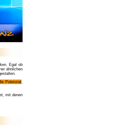
ken. Egal ob
ner ähnlichen
gestalten.
lle Potenzial
,
et, mit denen