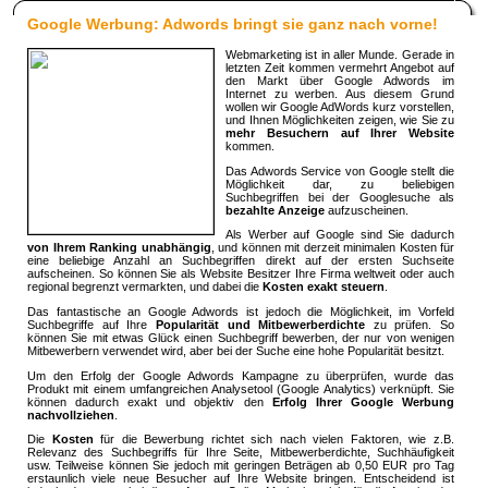
Google Werbung: Adwords bringt sie ganz nach vorne!
Webmarketing ist in aller Munde. Gerade in
letzten Zeit kommen vermehrt Angebot auf
den Markt über Google Adwords im
Internet zu werben. Aus diesem Grund
wollen wir Google AdWords kurz vorstellen,
und Ihnen Möglichkeiten zeigen, wie Sie zu
mehr Besuchern auf Ihrer Website
kommen.
Das Adwords Service von Google stellt die
Möglichkeit dar, zu beliebigen
Suchbegriffen bei der Googlesuche als
bezahlte Anzeige
aufzuscheinen.
Als Werber auf Google sind Sie dadurch
von Ihrem Ranking unabhängig
, und können mit derzeit minimalen Kosten für
eine beliebige Anzahl an Suchbegriffen direkt auf der ersten Suchseite
aufscheinen. So können Sie als Website Besitzer Ihre Firma weltweit oder auch
regional begrenzt vermarkten, und dabei die
Kosten exakt steuern
.
Das fantastische an Google Adwords ist jedoch die Möglichkeit, im Vorfeld
Suchbegriffe auf Ihre
Popularität und Mitbewerberdichte
zu prüfen. So
können Sie mit etwas Glück einen Suchbegriff bewerben, der nur von wenigen
Mitbewerbern verwendet wird, aber bei der Suche eine hohe Popularität besitzt.
Um den Erfolg der Google Adwords Kampagne zu überprüfen, wurde das
Produkt mit einem umfangreichen Analysetool (Google Analytics) verknüpft. Sie
können dadurch exakt und objektiv den
Erfolg Ihrer Google Werbung
nachvollziehen
.
Die
Kosten
für die Bewerbung richtet sich nach vielen Faktoren, wie z.B.
Relevanz des Suchbegriffs für Ihre Seite, Mitbewerberdichte, Suchhäufigkeit
usw. Teilweise können Sie jedoch mit geringen Beträgen ab 0,50 EUR pro Tag
erstaunlich viele neue Besucher auf Ihre Website bringen. Entscheidend ist