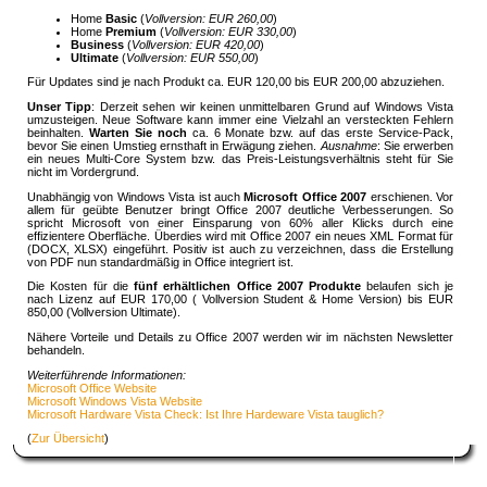
Home
Basic
(
Vollversion: EUR 260,00
)
Home
Premium
(
Vollversion: EUR 330,00
)
Business
(
Vollversion: EUR 420,00
)
Ultimate
(
Vollversion: EUR 550,00
)
Für Updates sind je nach Produkt ca. EUR 120,00 bis EUR 200,00 abzuziehen.
Unser Tipp
: Derzeit sehen wir keinen unmittelbaren Grund auf Windows Vista
umzusteigen. Neue Software kann immer eine Vielzahl an versteckten Fehlern
beinhalten.
Warten Sie noch
ca. 6 Monate bzw. auf das erste Service-Pack,
bevor Sie einen Umstieg ernsthaft in Erwägung ziehen.
Ausnahme
: Sie erwerben
ein neues Multi-Core System bzw. das Preis-Leistungsverhältnis steht für Sie
nicht im Vordergrund.
Unabhängig von Windows Vista ist auch
Microsoft Office 2007
erschienen. Vor
allem für geübte Benutzer bringt Office 2007 deutliche Verbesserungen. So
spricht Microsoft von einer Einsparung von 60% aller Klicks durch eine
effizientere Oberfläche. Überdies wird mit Office 2007 ein neues XML Format für
(DOCX, XLSX) eingeführt. Positiv ist auch zu verzeichnen, dass die Erstellung
von PDF nun standardmäßig in Office integriert ist.
Die Kosten für die
fünf erhältlichen Office 2007 Produkte
belaufen sich je
nach Lizenz auf EUR 170,00 ( Vollversion Student & Home Version) bis EUR
850,00 (Vollversion Ultimate).
Nähere Vorteile und Details zu Office 2007 werden wir im nächsten Newsletter
behandeln.
Weiterführende Informationen:
Microsoft Office Website
Microsoft Windows Vista Website
Microsoft Hardware Vista Check: Ist Ihre Hardeware Vista tauglich?
(
Zur Übersicht
)