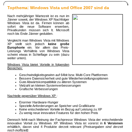
Topthema: Windows Vista und Office 2007 sind da
Nach mehrjähriger Wartezeit ist es nun im
Jänner soweit, der Windows XP Nachfolger
Windows Vista ist da. Firmen können ab
sofort die neue Software erwerben,
Privatkunden müssen sich lt. Microsoft
noch bis Ende Jänner gedulden.
Vergleicht man Windows Vista mit Windows
XP stellt sich jedoch
keine große
Europhorie
ein. Vor allem das Preis-
Leistungs Verhältnis von Windows Vista
scheint etwas in Schieflage zu sein (dazu
weiter unten).
Windows Vista bietet Vorteile in folgenden
Bereichen:
Geschwindigkeitsgewinn auf 64bit bzw. Multi-Core Plattformen
Bessere Datensicherheit und gute Wiederherstellungsoptionen
Gute Abwärtskompatiblität zu älteren Systemen
Vielzahl an kleinen Systemverbesserungen
Grafische Verbesserungen
Nachteile gegenüber Windows XP
:
Enormer Hardware-Hunger
Spezielle Anforderungen an Speicher und Grafikkarte
Keine entscheidenen Vorteile im Bezug auf Leistung zu XP
Zu wenig neue innovative Features für den hohen Preis
Dennoch fehlt nach Meinung der Fachpresse Windows Vista der entscheidende
innovative Vorteil zu Windows XP. Windows Vista ist vorerst in
6 Versionen
erhältlich, davon sind 4 Produkte derzeit relevant
(Preisangaben sind derzeit
noch inoffiziell)
: