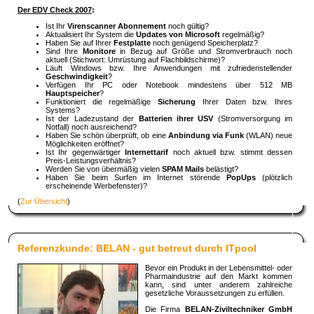
Der EDV Check 2007
:
Ist Ihr
Virenscanner Abonnement
noch gültig?
Aktualisiert Ihr System die
Updates von Microsoft
regelmäßig?
Haben Sie auf Ihrer
Festplatte
noch genügend Speicherplatz?
Sind Ihre
Monitore
in Bezug auf Größe und Stromverbrauch noch
aktuell (Stichwort: Umrüstung auf Flachbildschirme)?
Läuft Windows bzw. Ihre Anwendungen mit zufriedenstellender
Geschwindigkeit
?
Verfügen Ihr PC oder Notebook mindestens über 512 MB
Hauptspeicher
?
Funktioniert die regelmäßige
Sicherung
Ihrer Daten bzw. Ihres
Systems?
Ist der Ladezustand der
Batterien ihrer USV
(Stromversorgung im
Notfall) noch ausreichend?
Haben Sie schön überprüft, ob eine
Anbindung via Funk
(WLAN) neue
Möglichkeiten eröffnet?
Ist Ihr gegenwärtiger
Internettarif
noch aktuell bzw. stimmt dessen
Preis-Leistungsverhältnis?
Werden Sie von übermäßig vielen
SPAM Mails
belästigt?
Haben Sie beim Surfen im Internet störende
PopUps
(plötzlich
erscheinende Werbefenster)?
(
Zur Übersicht
)
Referenzkunde: BELAN - gut betreut durch ITpool
Bevor ein Produkt in der Lebensmittel- oder
Pharmaindustrie auf den Markt kommen
kann, sind unter anderem zahlreiche
gesetzliche Voraussetzungen zu erfüllen.
Die Firma
BELAN-Ziviltechniker GmbH