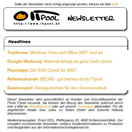
Sollte der Newsletter nicht richtig angezeigt werden, klicken sie bitte
hier
!
Topthema:
Windows Vista und Office 2007 sind da
Google Werbung:
Adwords bringt sie ganz nach vorne!
Praxistipp:
Der EDV Check für 2007
Referenzkunde:
BELAN - gut betreut durch ITpool
Gewinnspiel:
Reisegutschein für den Sommerurlaub
Dieser Newsletter wird ausschließlich an Kunden und Geschäftspartner der
Firma ITpool versandt. Sie können den Bezug des Newsletter jederzeit durch
eine e-Mail an
office@itpool.at
oder auf unserer
Homepage
abbestellen. Für die
angeführten Inhalte bzw. Links zu Seiten Dritter wird keinerlei Haftung
übernommen.
Medienherausgeber: Ernst OEG, Pfeffergasse 20, 4600 Schleissheim/Wels. Der
monatlich erscheinende Newsletter umfasst Kundeninformationen zu Produkten
und Neuigkeiten aus der Informationstechnologiebranche.