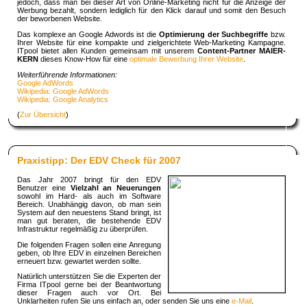
jedoch, dass man bei dieser Art von Online-Marketing nicht für die Anzeige der
Werbung bezahlt, sondern lediglich für den Klick darauf und somit den Besuch
der beworbenen Website.
Das komplexe an Google Adwords ist die
Optimierung der Suchbegriffe
bzw.
Ihrer Website für eine kompakte und zielgerichtete Web-Marketing Kampagne.
ITpool bietet allen Kunden gemeinsam mit unserem
Content-Partner MAIER-
KERN
dieses Know-How für eine
optimale Bewerbung Ihrer Website
.
Weiterführende Informationen:
Google AdWords
Wikipedia: Google AdWords
Wikipedia: Google Analytics
(
Zur Übersicht
)
Praxistipp: Der EDV Check für 2007
Das Jahr 2007 bringt für den EDV
Benutzer eine
Vielzahl an Neuerungen
sowohl im Hard- als auch im Software
Bereich. Unabhängig davon, ob man sein
System auf den neuestens Stand bringt, ist
man gut beraten, die bestehende EDV
Infrastruktur regelmäßig zu überprüfen.
Die folgenden Fragen sollen eine Anregung
geben, ob Ihre EDV in einzelnen Bereichen
erneuert bzw. gewartet werden sollte.
Natürlich unterstützen Sie die Experten der
Firma ITpool gerne bei der Beantwortung
dieser Fragen auch vor Ort. Bei
Unklarheiten rufen Sie uns einfach an, oder senden Sie uns eine
e-Mail
.