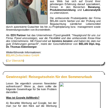
aus Wels hat sich auf Grund ihrer
jahrelangen Erfahrung darauf spezialisiert,
Firmen in den Bereichen
Beratung
,
Produktentwicklung
und
Laboranalytik
zu unterstützen.
Die umfassende Produktpalette der Firma
BELAN reicht hierbei von der Prüfung und
Begutachtung sämtlicher Lebensmittel
durch autorisierte Gutachter bis hin zu Projektplanung bzw. -management sowie
Anwendungsstudien von Arzneimitteln.
Als
EDV Partner
hat das Unternehmen ITpool gewählt. "
Hauptgrund für uns zur
Firma ITpool umzusteigen, war die Flexibilität und das umfassende Know-How
des Unternehmens. Mit ITpool sind wir
bestens beraten
und haben bis dato nur
gute Erfahrungen gemacht
", meint der Geschäftsführer von
BELAN Dipl.-Ing.
Dr. Thomas Eidenberger
.
Weiterführende Informationen:
BELAN Ziviltechniker GmbH
(
Zur Übersicht
)
Gewinnspiel: Reisegutschein für den Sommerurlaub
Lesen Sie eigentlich unseren Newsletter
aufmerksam? Wenn ja, dann sollte die
folgende Gewinnfrage für Sie kein Problem
darstellen:
Was ist Google AdWords?
A) Bezahlte Werbung auf Google, bei der
man nur für den Klick auf die Werbung