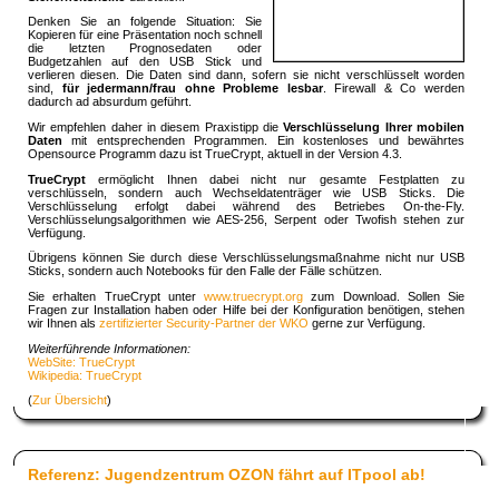
Denken Sie an folgende Situation: Sie
Kopieren für eine Präsentation noch schnell
die letzten Prognosedaten oder
Budgetzahlen auf den USB Stick und
verlieren diesen. Die Daten sind dann, sofern sie nicht verschlüsselt worden
sind,
für jedermann/frau ohne Probleme lesbar
. Firewall & Co werden
dadurch ad absurdum geführt.
Wir empfehlen daher in diesem Praxistipp die
Verschlüsselung Ihrer mobilen
Daten
mit entsprechenden Programmen. Ein kostenloses und bewährtes
Opensource Programm dazu ist TrueCrypt, aktuell in der Version 4.3.
TrueCrypt
ermöglicht Ihnen dabei nicht nur gesamte Festplatten zu
verschlüsseln, sondern auch Wechseldatenträger wie USB Sticks. Die
Verschlüsselung erfolgt dabei während des Betriebes On-the-Fly.
Verschlüsselungsalgorithmen wie AES-256, Serpent oder Twofish stehen zur
Verfügung.
Übrigens können Sie durch diese Verschlüsselungsmaßnahme nicht nur USB
Sticks, sondern auch Notebooks für den Falle der Fälle schützen.
Sie erhalten TrueCrypt unter
www.truecrypt.org
zum Download. Sollen Sie
Fragen zur Installation haben oder Hilfe bei der Konfiguration benötigen, stehen
wir Ihnen als
zertifizierter Security-Partner der WKO
gerne zur Verfügung.
Weiterführende Informationen:
WebSite: TrueCrypt
Wikipedia: TrueCrypt
(
Zur Übersicht
)
Referenz: Jugendzentrum OZON fährt auf ITpool ab!