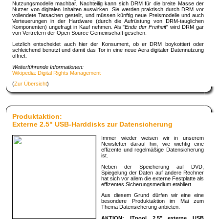
Nutzungsmodelle machbar. Nachteilig kann sich DRM für die breite Masse der
Nutzer von digitalen Inhalten auswirken. Sie werden praktisch durch DRM vor
vollendete Tatsachen gestellt, und müssen künftig neue Preismodelle und auch
Verteuerungen in der Hardware (durch die Aufrüstung von DRM-tauglichen
Komponenten) ungefragt in Kauf nehmen. Als "
Ende der Freiheit
" wird DRM gar
von Vertretern der Open Source Gemeinschaft gesehen.
Letzlich entscheidet auch hier der Konsument, ob er DRM boykottiert oder
schleichend benutzt und damit das Tor in eine neue Aera digitaler Datennutzung
öffnet.
Weiterführende Informationen:
Wikipedia: Digital Rights Management
(
Zur Übersicht
)
Produktaktion:
Externe 2.5" USB-Harddisks zur Datensicherung
Immer wieder weisen wir in unserem
Newsletter darauf hin, wie wichtig eine
effizente und regelmäßige Datensicherung
ist.
Neben der Speicherung auf DVD,
Spiegelung der Daten auf andere Rechner
hat sich vor allem die externe Festplatte als
effizentes Sicherungsmedium etabliert.
Aus diesem Grund dürfen wir eine eine
besondere Produktaktion im Mai zum
Thema Datensicherung anbieten.
AKTION: ITpool 2.5" externe USB