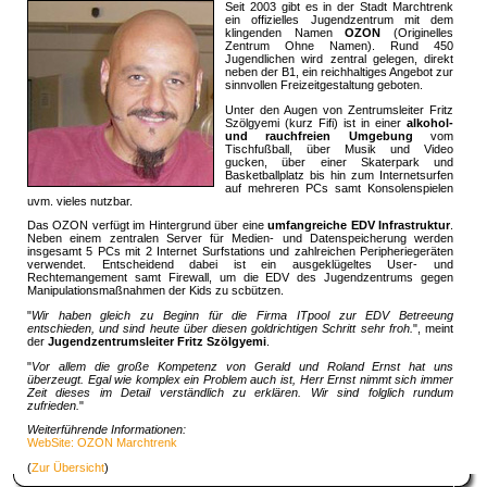
Seit 2003 gibt es in der Stadt Marchtrenk
ein offizielles Jugendzentrum mit dem
klingenden Namen
OZON
(Originelles
Zentrum Ohne Namen). Rund 450
Jugendlichen wird zentral gelegen, direkt
neben der B1, ein reichhaltiges Angebot zur
sinnvollen Freizeitgestaltung geboten.
Unter den Augen von Zentrumsleiter Fritz
Szölgyemi (kurz Fifi) ist in einer
alkohol-
und rauchfreien Umgebung
vom
Tischfußball, über Musik und Video
gucken, über einer Skaterpark und
Basketballplatz bis hin zum Internetsurfen
auf mehreren PCs samt Konsolenspielen
uvm. vieles nutzbar.
Das OZON verfügt im Hintergrund über eine
umfangreiche EDV Infrastruktur
.
Neben einem zentralen Server für Medien- und Datenspeicherung werden
insgesamt 5 PCs mit 2 Internet Surfstations und zahlreichen Peripheriegeräten
verwendet. Entscheidend dabei ist ein ausgeklügeltes User- und
Rechtemangement samt Firewall, um die EDV des Jugendzentrums gegen
Manipulationsmaßnahmen der Kids zu scbützen.
"
Wir haben gleich zu Beginn für die Firma ITpool zur EDV Betreeung
entschieden, und sind heute über diesen goldrichtigen Schritt sehr froh.
", meint
der
Jugendzentrumsleiter Fritz Szölgyemi
.
"
Vor allem die große Kompetenz von Gerald und Roland Ernst hat uns
überzeugt. Egal wie komplex ein Problem auch ist, Herr Ernst nimmt sich immer
Zeit dieses im Detail verständlich zu erklären. Wir sind folglich rundum
zufrieden.
"
Weiterführende Informationen:
WebSite: OZON Marchtrenk
(
Zur Übersicht
)