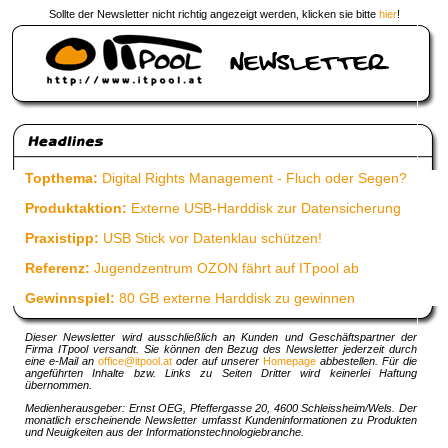
Sollte der Newsletter nicht richtig angezeigt werden, klicken sie bitte
hier
!
Topthema:
Digital Rights Management - Fluch oder Segen?
Produktaktion:
Externe USB-Harddisk zur Datensicherung
Praxistipp:
USB Stick vor Datenklau schützen!
Referenz:
Jugendzentrum OZON fährt auf ITpool ab
Gewinnspiel:
80 GB externe Harddisk zu gewinnen
Dieser Newsletter wird ausschließlich an Kunden und Geschäftspartner der
Firma ITpool versandt. Sie können den Bezug des Newsletter jederzeit durch
eine e-Mail an
office@itpool.at
oder auf unserer
Homepage
abbestellen. Für die
angeführten Inhalte bzw. Links zu Seiten Dritter wird keinerlei Haftung
übernommen.
Medienherausgeber: Ernst OEG, Pfeffergasse 20, 4600 Schleissheim/Wels. Der
monatlich erscheinende Newsletter umfasst Kundeninformationen zu Produkten
und Neuigkeiten aus der Informationstechnologiebranche.