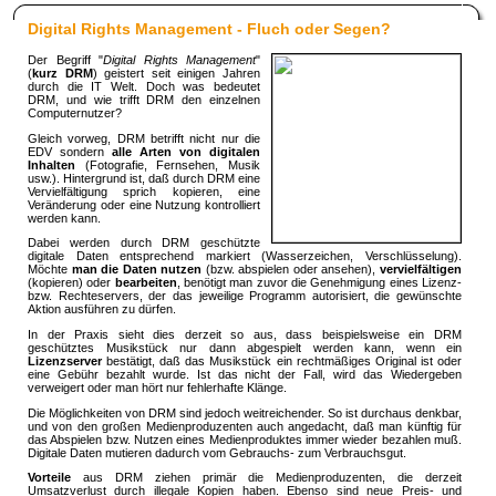
Digital Rights Management - Fluch oder Segen?
Der Begriff "
Digital Rights Management
"
(
kurz DRM
) geistert seit einigen Jahren
durch die IT Welt. Doch was bedeutet
DRM, und wie trifft DRM den einzelnen
Computernutzer?
Gleich vorweg, DRM betrifft nicht nur die
EDV sondern
alle Arten von digitalen
Inhalten
(Fotografie, Fernsehen, Musik
usw.). Hintergrund ist, daß durch DRM eine
Vervielfältigung sprich kopieren, eine
Veränderung oder eine Nutzung kontrolliert
werden kann.
Dabei werden durch DRM geschützte
digitale Daten entsprechend markiert (Wasserzeichen, Verschlüsselung).
Möchte
man die Daten
nutzen
(bzw. abspielen oder ansehen),
vervielfältigen
(kopieren) oder
bearbeiten
, benötigt man zuvor die Genehmigung eines Lizenz-
bzw. Rechteservers, der das jeweilige Programm autorisiert, die gewünschte
Aktion ausführen zu dürfen.
In der Praxis sieht dies derzeit so aus, dass beispielsweise ein DRM
geschütztes Musikstück nur dann abgespielt werden kann, wenn ein
Lizenzserver
bestätigt, daß das Musikstück ein rechtmäßiges Original ist oder
eine Gebühr bezahlt wurde. Ist das nicht der Fall, wird das Wiedergeben
verweigert oder man hört nur fehlerhafte Klänge.
Die Möglichkeiten von DRM sind jedoch weitreichender. So ist durchaus denkbar,
und von den großen Medienproduzenten auch angedacht, daß man künftig für
das Abspielen bzw. Nutzen eines Medienproduktes immer wieder bezahlen muß.
Digitale Daten mutieren dadurch vom Gebrauchs- zum Verbrauchsgut.
Vorteile
aus DRM ziehen primär die Medienproduzenten, die derzeit
Umsatzverlust durch illegale Kopien haben. Ebenso sind neue Preis- und