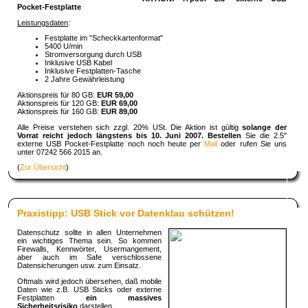
Pocket-Festplatte
Leistungsdaten
:
Festplatte im "Scheckkartenformat"
5400 U/min
Stromversorgung durch USB
Inklusive USB Kabel
Inklusive Festplatten-Tasche
2 Jahre Gewährleistung
Aktionspreis für 80 GB:
EUR 59,00
Aktionspreis für 120 GB:
EUR 69,00
Aktionspreis für 160 GB:
EUR 89,00
Alle Preise verstehen sich zzgl. 20% USt. Die Aktion ist gültig
solange der
Vorrat reicht jedoch längstens bis 10. Juni 2007. Bestellen
Sie die 2.5"
externe USB Pocket-Festplatte noch noch heute per
Mail
oder rufen Sie uns
unter 07242 566 2015 an.
(
Zur Übersicht
)
Praxistipp: USB Stick vor Datenklau schützen!
Datenschutz sollte in allen Unternehmen
ein wichtiges Thema sein. So kommen
Firewalls, Kennwörter, Usermangement,
aber auch im Safe verschlossene
Datensicherungen usw. zum Einsatz.
Oftmals wird jedoch übersehen, daß mobile
Daten wie z.B. USB Sticks oder externe
Festplatten
ein massives
Sicherheitsrisiko
darstellen.