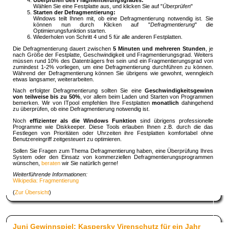
Wählen Sie eine Festplatte aus, und klicken Sie auf "
Überprüfen
"
Starten der Defragmentierung:
Windows teilt Ihnen mit, ob eine Defragmentierung notwendig ist. Sie
können nun durch Klicken auf "
Defragmentierung
" die
Optimierungsfunktion starten.
Wiederholen von Schritt 4 und 5 für alle anderen Festplatten.
Die Defragmentierung dauert zwischen
5 Minuten und mehreren Stunden
, je
nach Größe der Festplatte, Geschwindigkeit und Fragmentierungsgrad. Weiters
müssen rund 10% des Datenträgers frei sein und ein Fragmentierungsgrad von
zumindest 1-2% vorliegen, um eine Defragmentierung durchführen zu können.
Während der Defragmentierung können Sie übrigens wie gewohnt, wenngleich
etwas langsamer, weiterarbeiten.
Nach erfolgter Defragmentierung sollten Sie eine
Geschwindigkeitsgewinn
von teilweise bis zu 50%
, vor allem beim Laden und Starten von Programmen
bemerken. Wir von ITpool empfehlen Ihre Festplatten
monatlich
dahingehend
zu überprüfen, ob eine Defragmentierung notwendig ist.
Noch
effizienter als die Windows Funktion
sind übrigens professionelle
Programme wie Diskkeeper. Diese Tools erlauben Ihnen z.B. durch die das
Festlegen von Prioritäten oder Uhrzeiten ihre Festplatten komfortabel ohne
Benutzereingriff zeitgesteuert zu optimieren.
Sollen Sie Fragen zum Thema Defragmentierung haben, eine Überprüfung Ihres
System oder den Einsatz von kommerziellen Defragmentierungsprogrammen
wünschen,
beraten
wir Sie natürlich gerne!
Weiterführende Informationen:
Wikipedia: Fragmentierung
(
Zur Übersicht
)
Juni Gewinnspiel: Kaspersky Virenschutz für ein Jahr