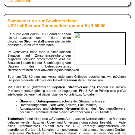
(
Zur Übersicht
)
Sommeraktion zur Gewittersaison:
USV schützt vor Datenverlust um nur EUR 99,00
Es dürfte wohl jedem EDV Benutzer schon
einmal passiert sein - durch einen
plötzlichen
Stromausfall
waren alle gerade
erfassten Daten verschwunden.
Im Optimalfall, kann man in einer solchen
Situation auf Zwischenspeicherungen
zugreifen. Wirklich problematisch wird die
Situation jedoch bei der Beschädigung von
Dateien des Betriebssystems,
Netzwerktreibern oder Anwendungsdatenbanken.
Stromausfälle können aus verschiedensten Gründen geschehen, wir möchten
Sie jedoch gerade jetzt vor der
Gewittersaison
darauf hinweisen.
Mit einer
USV (Unterbrechungsfreie Stromversorung)
können sie diesen
Problemen kostengünstig und sicher begegnen. Eine USV, im Prinzip eine große
intelligente Batterie, hat dabei folgende Vorteile bzw. Aufgaben:
Über- und Unterspannungschutz
der Stromanschlüsse
Datenleitungschutz (Netzwerk, Telefon, Fax, Modem)
Automatisches und
sicheres Herunterfahren
des Rechners/Servers
bei einem Stromausfall nach einer Wartezeit von z.B. 5 Minuten
Technisch
funktioniert eine USV dermaßen, dass im Normalbetrieb die Batterien
geladen werden bzw. ein Über- und Unterspannungsschutz besteht. Im Falle
eines Stromausfalles erkennt dies die USV, versorgt augenblicklich die
betroffenen Geräte mit Batteriestrom und versucht die angeschlossenen Geräte,
nach einer Wartezeit durch "Herunterfahren" in einen sicheren Zustand zu