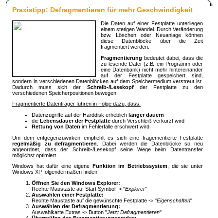
Praxistipp:
Defragmentieren für mehr Geschwindigkeit
Die Daten auf einer Festplatte unterliegen
einem stetigen Wandel. Durch Veränderung
bzw. Löschen oder Neuanlage können
diese Datenblöcke über die Zeit
fragmentiert werden.
Fragmentierung
bedeutet dabei, dass die
zu lesende Datei (z.B. ein Programm oder
eine Datenbank) nicht mehr hintereinander
auf der Festplatte gespeichert sind,
sondern in verschiedenen Datenblöcken auf dem Speichermedium verstreut ist.
Dadurch muss sich der
Schreib-/Lesekopf
der Festplatte zu den
verschiedenen Speicherpositionen bewegen.
Fragmentierte Datenträger führen in Folge dazu, dass:
Datenzugriffe auf der Harddisk erheblich
länger dauern
die
Lebensdauer der Festplatte
durch Verschleiß verkürzt wird
Rettung von Daten
im Fehlerfalle erschwert wird
Um dem entgegenzuwirken empfiehlt es sich eine fragementierte Festplatte
regelmäßig zu defragmentieren
. Dabei werden die Datenblöcke so neu
angeordnet, dass der Schreib-/Lesekopf seine Wege beim Datentransfer
möglichst optimiert.
Windows hat dafür eine eigene
Funktion im Betriebssystem
, die sie unter
Windows XP folgendermaßen finden:
Öffnen Sie den Windows Explorer:
Rechte Maustaste auf Start Symbol -> "
Explorer
"
Auswählen einer Festplatte:
Rechte Maustaste auf die gewünschte Festplatte -> "
Eigenschaften
"
Auswählen der Defragmentierung:
Auswahlkarte Extras -> Button "
Jetzt Defragmentieren
"
Überprüfen des Fragmentierungsgrades: