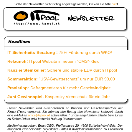
Sollte der Newsletter nicht richtig angezeigt werden, klicken sie bitte
hier
!
IT Sicherheits-Beratung :
75% Förderung durch WKO!
Relaunch:
ITpool Website in neuem "CMS"-Kleid
Kanzlei Steinkeller:
Sichere und stabile EDV durch ITpool
Sommeraktion:
"USV-Gewitterschutz" um nur EUR 99,00
Praxistipp:
Defragmentieren für mehr Geschwindigkeit
Juni Gewinnspiel:
Kaspersky Virenschutz für ein Jahr
Dieser Newsletter wird ausschließlich an Kunden und Geschäftspartner der
Firma ITpool versandt. Sie können den Bezug des Newsletter jederzeit durch
eine e-Mail an
office@itpool.at
abbestellen. Für die angeführten Inhalte bzw. Links
zu Seiten Dritter wird keinerlei Haftung übernommen.
Medienherausgeber: Ernst OEG, Pfeffergasse 20, 4600 Schleissheim/Wels. Der
monatlich erscheinende Newsletter umfasst Kundeninformationen zu Produkten