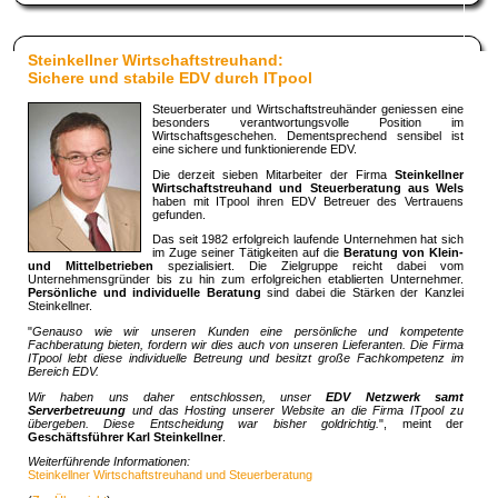
Steinkellner Wirtschaftstreuhand:
Sichere und stabile EDV durch ITpool
Steuerberater und Wirtschaftstreuhänder geniessen eine
besonders verantwortungsvolle Position im
Wirtschaftsgeschehen. Dementsprechend sensibel ist
eine sichere und funktionierende EDV.
Die derzeit sieben Mitarbeiter der Firma
Steinkellner
Wirtschaftstreuhand und Steuerberatung aus Wels
haben mit ITpool ihren EDV Betreuer des Vertrauens
gefunden.
Das seit 1982 erfolgreich laufende Unternehmen hat sich
im Zuge seiner Tätigkeiten auf die
Beratung von Klein-
und Mittelbetrieben
spezialisiert. Die Zielgruppe reicht dabei vom
Unternehmensgründer bis zu hin zum erfolgreichen etablierten Unternehmer.
Persönliche und individuelle Beratung
sind dabei die Stärken der Kanzlei
Steinkellner.
"
Genauso wie wir unseren Kunden eine persönliche und kompetente
Fachberatung bieten, fordern wir dies auch von unseren Lieferanten. Die Firma
ITpool lebt diese individuelle Betreung und besitzt große Fachkompetenz im
Bereich EDV.
Wir haben uns daher entschlossen, unser
EDV Netzwerk samt
Serverbetreuung
und das Hosting unserer Website an die Firma ITpool zu
übergeben. Diese Entscheidung war bisher goldrichtig.
", meint der
Geschäftsführer Karl Steinkellner
.
Weiterführende Informationen:
Steinkellner Wirtschaftstreuhand und Steuerberatung