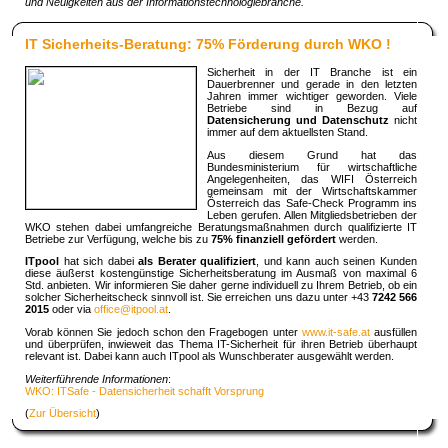
und Neuigkeiten aus der Informationstechnologiebranche.
IT Sicherheits-Beratung: 75% Förderung durch WKO !
Sicherheit in der IT Branche ist ein
Dauerbrenner und gerade in den letzten
Jahren immer wichtiger geworden. Viele
Betriebe sind in Bezug auf
Datensicherung und Datenschutz
nicht
immer auf dem aktuellsten Stand.
Aus diesem Grund hat das
Bundesministerium für wirtschaftliche
Angelegenheiten, das WIFI Österreich
gemeinsam mit der Wirtschaftskammer
Österreich das Safe-Check Programm ins
Leben gerufen. Allen Mitgliedsbetrieben der
WKO stehen dabei umfangreiche Beratungsmaßnahmen durch qualifizierte IT
Betriebe zur Verfügung, welche bis zu
75% finanziell gefördert
werden.
ITpool
hat sich dabei
als Berater qualifiziert
, und kann auch seinen Kunden
diese äußerst kostengünstige Sicherheitsberatung im Ausmaß von maximal 6
Std. anbieten. Wir informieren Sie daher gerne individuell zu Ihrem Betrieb, ob ein
solcher Sicherheitscheck sinnvoll ist. Sie erreichen uns dazu unter +43
7242 566
2015
oder via
office@itpool.at
.
Vorab können Sie jedoch schon den Fragebogen unter
www.it-safe.at
ausfüllen
und überprüfen, inwieweit das Thema IT-Sicherheit für ihren Betrieb überhaupt
relevant ist. Dabei kann auch ITpool als Wunschberater ausgewählt werden.
Weiterführende Informationen
:
WKO: ITSafe - Datensicherheit schafft Vorsprung
(
Zur Übersicht
)