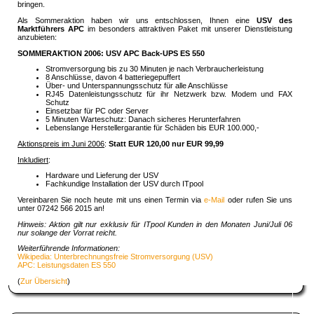
bringen.
Als Sommeraktion haben wir uns entschlossen, Ihnen eine
USV des
Marktführers APC
im besonders attraktiven Paket mit unserer Dienstleistung
anzubieten:
SOMMERAKTION 2006: USV APC Back-UPS ES 550
Stromversorgung bis zu 30 Minuten je nach Verbraucherleistung
8 Anschlüsse, davon 4 batteriegepuffert
Über- und Unterspannungsschutz für alle Anschlüsse
RJ45 Datenleistungsschutz für ihr Netzwerk bzw. Modem und FAX
Schutz
Einsetzbar für PC oder Server
5 Minuten Warteschutz: Danach sicheres Herunterfahren
Lebenslange Herstellergarantie für Schäden bis EUR 100.000,-
Aktionspreis im Juni 2006
:
Statt EUR 120,00 nur EUR 99,99
Inkludiert
:
Hardware und Lieferung der USV
Fachkundige Installation der USV durch ITpool
Vereinbaren Sie noch heute mit uns einen Termin via
e-Mail
oder rufen Sie uns
unter 07242 566 2015 an!
Hinweis: Aktion gilt nur exklusiv für ITpool Kunden in den Monaten Juni/Juli 06
nur solange der Vorrat reicht.
Weiterführende Informationen:
Wikipedia: Unterbrechnungsfreie Stromversorgung (USV)
APC: Leistungsdaten ES 550
(
Zur Übersicht
)