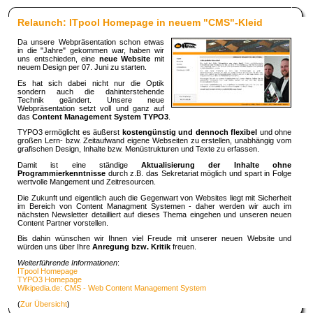
Relaunch: ITpool Homepage in neuem "CMS"-Kleid
Da unsere Webpräsentation schon etwas
in die "Jahre" gekommen war, haben wir
uns entschieden, eine
neue Website
mit
neuem Design per 07. Juni zu starten.
Es hat sich dabei nicht nur die Optik
sondern auch die dahinterstehende
Technik geändert. Unsere neue
Webpräsentation setzt voll und ganz auf
das
Content Management System TYPO3
.
TYPO3 ermöglicht es äußerst
kostengünstig und dennoch flexibel
und ohne
großen Lern- bzw. Zeitaufwand eigene Webseiten zu erstellen, unabhängig vom
grafischen Design, Inhalte bzw. Menüstrukturen und Texte zu erfassen.
Damit ist eine ständige
Aktualisierung der Inhalte ohne
Programmierkenntnisse
durch z.B. das Sekretariat möglich und spart in Folge
wertvolle Mangement und Zeitresourcen.
Die Zukunft und eigentlich auch die Gegenwart von Websites liegt mit Sicherheit
im Bereich von Content Managment Systemen - daher werden wir auch im
nächsten Newsletter detailliert auf dieses Thema eingehen und unseren neuen
Content Partner vorstellen.
Bis dahin wünschen wir Ihnen viel Freude mit unserer neuen Website und
würden uns über Ihre
Anregung bzw. Kritik
freuen.
Weiterführende Informationen
:
ITpool Homepage
TYPO3 Homepage
Wikipedia.de: CMS - Web Content Management System
(
Zur Übersicht
)