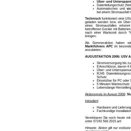
Über- und Unterspan
Datenleitungschutz (Ne
Automatisches und
si
bei einem Stromausfall 
Technisch
funktioniert eine US
geladen werden bzw. ein Über
eines Stromausfalles erkennt
betroffenen Geräte mit Batteri
nach einer Wartezeit durch "
bringen.
Als Sommeraktion haben wi
Marktführers APC
im besonder
anzubieten:
AUGUSTAKTION 2006: USV A
Stromversorgung bis zu
8 Anschlüsse, davon 4 b
Über- und Unterspannun
RJ45 Datenleistungss
Schutz
Einsetzbar für PC oder 
5 Minuten Warteschutz:
Lebenslange Herstellerg
Aktionspreis im August 2006
:
St
Inkludiert
:
Hardware und Lieferun
Fachkundige Installatio
Vereinbaren Sie noch heute mit
unter 07242 566 2015 an!
Hinweis: Aktion gilt nur exklus