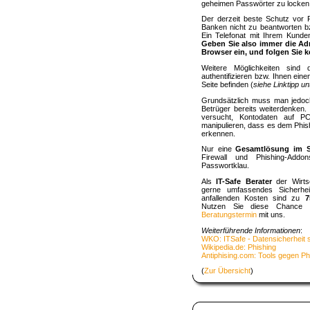
geheimen Passwörter zu locken
Der derzeit beste Schutz vor P
Banken nicht zu beantworten bzw
Ein Telefonat mit Ihrem Kunden
Geben Sie also immer die Ad
Browser ein, und folgen Sie k
Weitere Möglichkeiten sind 
authentifizieren bzw. Ihnen eine
Seite befinden (
siehe Linktipp un
Grundsätzlich muss man jedoch
Betrüger bereits weiterdenken.
versucht, Kontodaten auf P
manipulieren, dass es dem Phish
erkennen.
Nur eine
Gesamtlösung im Si
Firewall und Phishing-Ad
Passwortklau.
Als
IT-Safe Berater
der Wirtsc
gerne umfassendes Sicherhe
anfallenden Kosten sind zu
7
Nutzen Sie diese Chance 
Beratungstermin
mit uns.
Weiterführende Informationen
:
WKO: ITSafe - Datensicherheit 
Wikipedia.de: Phishing
Antiphising.com: Tools gegen Ph
(
Zur Übersicht
)