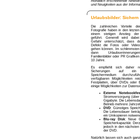
monatlich erscheinende Newsle
und Neuigkeiten aus der Inform
Urlaubsbilder: Sichern
Die zahlreichen Vorteile der
Fotografie haben in den letzte
einem stetigen Anstieg der
geführt. Generell wird dabe
Gefahr unterschätzt, dass d
Defekt die Fotos oder Video
gehen können. Im schlimmsten 
dann Urlaubserinnerun
Familienbilder oder PR Grafiken 
10 Jahre.
Es empfiehlt sich daher re
Sicherungen auf ein 
Speichermedium durchzufü
verfügbaren Möglichkeiten re
Festplatten, über DVDs oder 
einige Möglichkeiten zur Datens
Externe Notebookfes
Stromversorgung (über
Gigabyte. Die Lebensda
Betrieb mehrere Jahrze
DVD
: Günstiges Speich
Die Lebensdauer beträg
ein Umkopieren notwend
Blu-ray Disk
: Neue G
Speicherkapazität. Der
jedoch in den nächsten 
der DVD.
Natürlich lassen sich auch ganz 