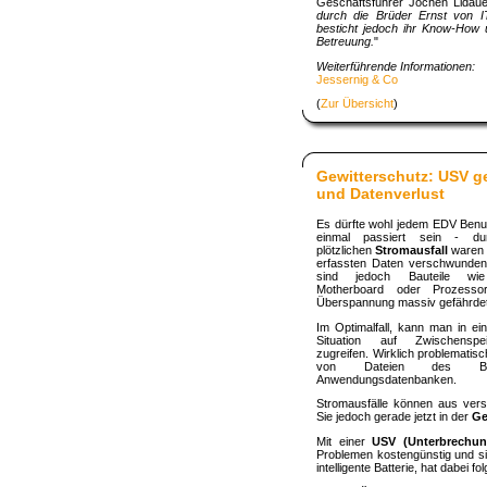
Geschäftsführer Jochen Lidaue
durch die Brüder Ernst von I
besticht jedoch ihr Know-How u
Betreuung.
"
Weiterführende Informationen:
Jessernig & Co
(
Zur Übersicht
)
Gewitterschutz: USV g
und Datenverlust
Es dürfte wohl jedem EDV Benu
einmal passiert sein - du
plötzlichen
Stromausfall
waren 
erfassten Daten verschwunden.
sind jedoch Bauteile wie 
Motherboard oder Prozesso
Überspannung massiv gefährdet
Im Optimalfall, kann man in ei
Situation auf Zwischenspei
zugreifen. Wirklich problematisc
von Dateien des Betri
Anwendungsdatenbanken.
Stromausfälle können aus ver
Sie jedoch gerade jetzt in der
Ge
Mit einer
USV (Unterbrechun
Problemen kostengünstig und si
intelligente Batterie, hat dabei f