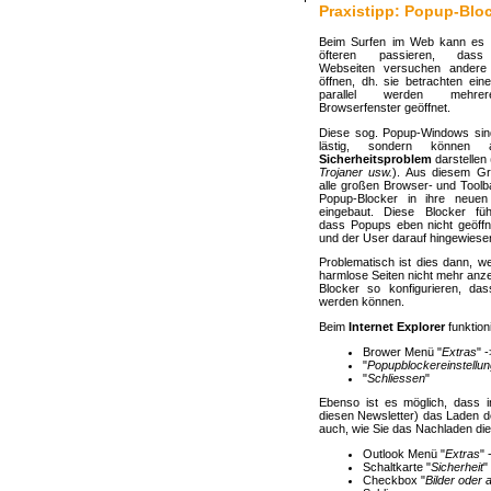
Praxistipp: Popup-Bloc
Beim Surfen im Web kann es
öfteren passieren, das
Webseiten versuchen andere
öffnen, dh. sie betrachten ein
parallel werden mehr
Browserfenster geöffnet.
Diese sog. Popup-Windows sind
lästig, sondern können 
Sicherheitsproblem
darstellen 
Trojaner usw.
). Aus diesem G
alle großen Browser- und Toolba
Popup-Blocker in ihre neuen
eingebaut. Diese Blocker fü
dass Popups eben nicht geöffn
und der User darauf hingewiesen
Problematisch ist dies dann, w
harmlose Seiten nicht mehr anzei
Blocker so konfigurieren, das
werden können.
Beim
Internet Explorer
funktioni
Brower Menü "
Extras
" 
"
Popupblockereinstellu
"
Schliessen
"
Ebenso ist es möglich, dass 
diesen Newsletter) das Laden de
auch, wie Sie das Nachladen die
Outlook Menü "
Extras
" 
Schaltkarte "
Sicherheit
"
Checkbox "
Bilder oder 