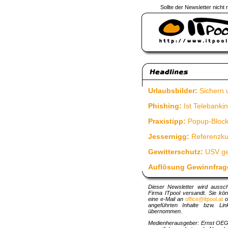
Sollte der Newsletter nicht 
Urlaubsbilder:
Sichern u
Phishing:
Ist Telebanki
Praxistipp:
Popup-Blocke
Jessernigg:
Referenzku
Gewitterschutz:
USV geg
Auflösung Gewinnfrage
Dieser Newsletter wird aussc
Firma ITpool versandt. Sie kö
eine e-Mail an
office@itpool.at
o
angeführten Inhalte bzw. Lin
übernommen.
Medienherausgeber: Ernst OEG,