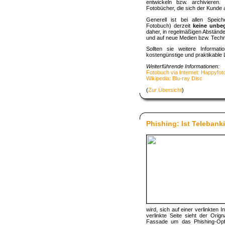
entwickeln bzw. archivieren.
Fotobücher, die sich der Kunde a
Generell ist bei allen Speic
Fotobuch) derzeit
keine unbeg
daher, in regelmäßigen Abständen
und auf neue Medien bzw. Techn
Sollten sie weitere Informa
kostengünstige und praktikable
Weiterführende Informationen:
Fotobuch via Internet: Happyfoto
Wikipedia: Blu-ray Disc
(
Zur Übersicht
)
Phishing: Ist Teleban
wird, sich auf einer verlinkten
verlinkte Seite sieht der Orig
Fassade um das Phishing-Opf