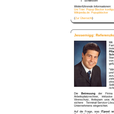
Schliessen
Weiterführende Informationen
:
Uni Trier: Popup Blocker konfigu
Wikipedia.de: Popupblocker
(
Zur Übersicht
)
Jessernigg: Referenzk
Mit
Fam
ös
P
Sch
Sta
von
gefü
"
Wir
und
aus
ziel
ohn
Sel
rich
Die
Betreuung
der Firma
Arbeitsplatzrechner, inklusiv
Virenschutz, Antispam usw. A
sichere Terminal-Service-L
Unternehmens eingerichtet.
Auf die Frage, was
ITpool v