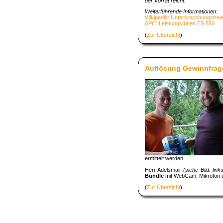
der Vorrat reicht.
Weiterführende Informationen:
Wikipedia: Unterbrechnungsfre
APC: Leistungsdaten ES 550
(
Zur Übersicht
)
Auflösung Gewinnfrage
ermittelt werden.
Herr Adelsmair
(siehe Bild: link
Bundle
mit WebCam, Mikrofon un
(
Zur Übersicht
)