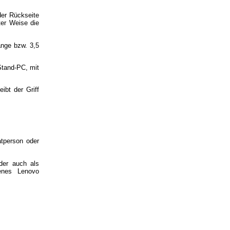
der Rückseite
ter Weise die
änge bzw. 3,5
Stand-PC, mit
ibt der Griff
atperson oder
der auch als
genes Lenovo