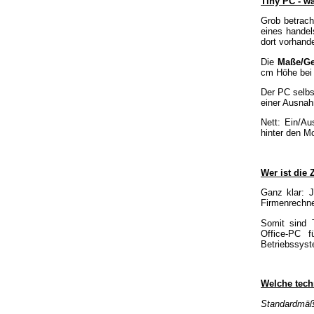
Tiny PC - wa
Grob betrach
eines handel
dort vorhan
Die
Maße/Ge
cm Höhe bei 
Der PC selbs
einer Ausnah
Nett: Ein/Au
hinter den Mo
Wer ist die
Ganz klar: J
Firmenrechne
Somit sind 
Office-PC f
Betriebssyst
Welche tech
Standardmäßi