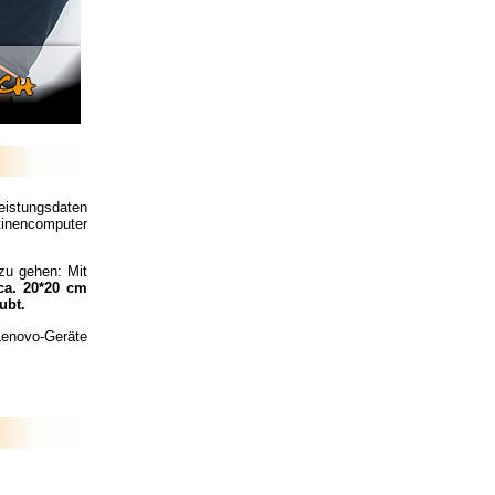
eistungsdaten
tinencomputer
u gehen: Mit
ca. 20*20 cm
ubt.
enovo-Geräte