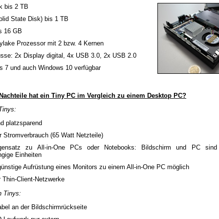
k bis 2 TB
lid State Disk) bis 1 TB
s 16 GB
kylake Prozessor mit 2 bzw. 4 Kernen
sse: 2x Display digital, 4x USB 3.0, 2x USB 2.0
 7 und auch Windows 10 verfügbar
Nachteile hat ein Tiny PC im Vergleich zu einem Desktop PC?
Tinys:
nd platzsparend
r Stromverbrauch (65 Watt Netzteile)
ensatz zu All-in-One PCs oder Notebooks: Bildschirm und PC sind 
gige Einheiten
ünstige Aufrüstung eines Monitors zu einem All-in-One PC möglich
r Thin-Client-Netzwerke
n Tinys:
bel an der Bildschirmrückseite