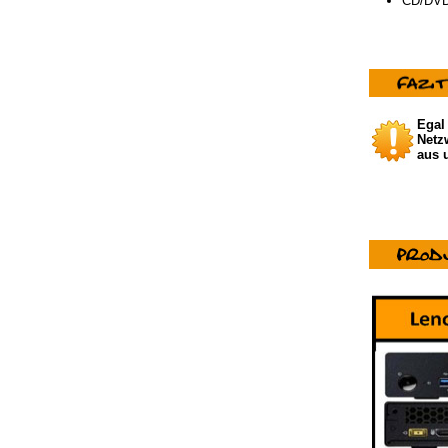
CD/DVD 
Egal
Netz
aus 