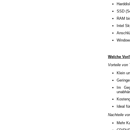
Harddis
SSD (So
RAM bi
Intel S
Anschlü
Windows
Welche Vor/
Vorteile von 
Klein u
Geringe
Im Geg
unabhän
Kosteng
Ideal fü
Nachteile vo
Mehr Ka