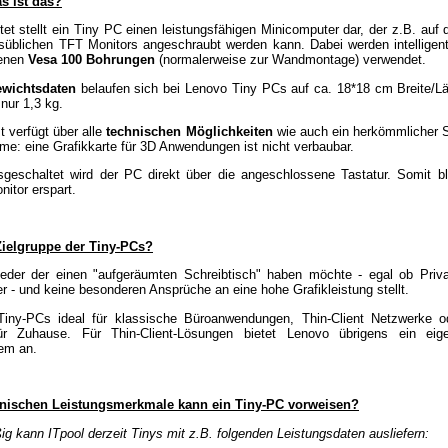
s ist das?
tet stellt ein Tiny PC einen leistungsfähigen Minicomputer dar, der z.B. auf 
süblichen TFT Monitors angeschraubt werden kann. Dabei werden intelligen
denen
Vesa 100 Bohrungen
(normalerweise zur Wandmontage) verwendet.
wichtsdaten
belaufen sich bei Lenovo Tiny PCs auf ca. 18*18 cm Breite/L
nur 1,3 kg.
t verfügt über alle
technischen Möglichkeiten
wie auch ein herkömmlicher 
me: eine Grafikkarte für 3D Anwendungen ist nicht verbaubar.
sgeschaltet wird der PC direkt über die angeschlossene Tastatur. Somit ble
nitor erspart.
 Zielgruppe der Tiny-PCs?
eder der einen "aufgeräumten Schreibtisch" haben möchte - egal ob Priv
r - und keine besonderen Ansprüche an eine hohe Grafikleistung stellt.
Tiny-PCs ideal für klassische Büroanwendungen, Thin-Client Netzwerke o
ür Zuhause. Für Thin-Client-Lösungen bietet Lenovo übrigens ein ei
em an.
nischen Leistungsmerkmale kann ein Tiny-PC vorweisen?
g kann ITpool derzeit Tinys mit z.B. folgenden Leistungsdaten ausliefern: