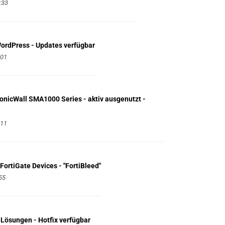
:33
WordPress - Updates verfügbar
:01
SonicWall SMA1000 Series - aktiv ausgenutzt -
:11
FortiGate Devices - "FortiBleed"
55
Lösungen - Hotfix verfügbar