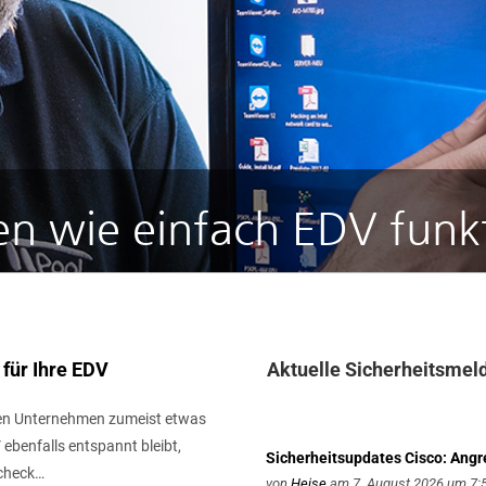
en wie einfach EDV funk
für Ihre EDV
Aktuelle Sicherheitsme
en Unternehmen zumeist etwas
ebenfalls entspannt bleibt,
Sicherheitsupdates Cisco: An
check…
von
Heise
am 7. August 2026 um 7: