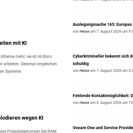
Auslegungssache 165: Europas
von
Heise
am 7. August 2026 um 4:
eiten mit KI
Cyberkrimineller bekennt sich 
ftsthema mehr, sie ist im Büro
schuldig
 arbeiten. Diesmal vergleichen
von
Heise
am 7. August 2026 um 3:
ger Systeme.
Fehlende Kontaktmöglichkeit: De
von
Heise
am 6. August 2026 um 15
plodieren wegen KI
Veeam One und Service Provide
ssive Preissteigerungen bei RAM