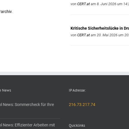
von
CERT.at
am 8. Juni 2026 um 14:
rarchiv
.
Kritische Sicherheitslücke in D
von
CERT.at
am 20. Mai 2026 um 20
le News
IP Adresse:
ol News: Sommercheck für Ihre
216.73.217.74
l News: Effizienter Arbeiten mit
Quicklinks