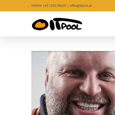
Zum
Hotline:
+43 7242 56620
|
office@itpool.at
Inhalt
springen