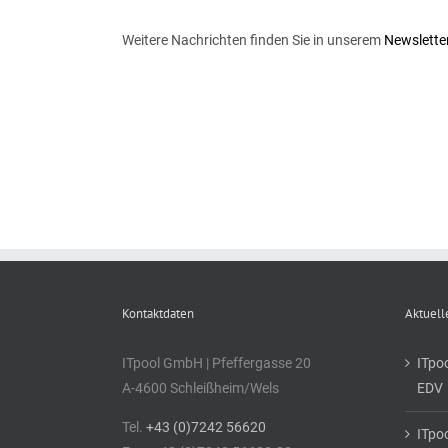
Weitere Nachrichten finden Sie in unserem
Newslette
Kontaktdaten
Aktuel
ITpool GmbH | Pfeffergasse 20
ITpo
A-4600 Schleißheim/Wels
EDV
Tel.
+43 (0)7242 56620
ITpoo