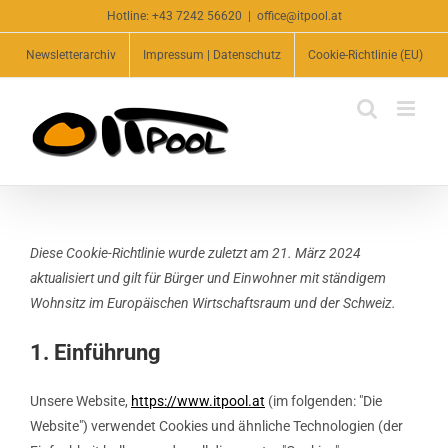
Zum
Hotline:
+43 7242 56620
|
office@itpool.at
Inhalt
Newsletterarchiv
Impressum | Datenschutz
Cookie-Richtlinie (EU)
springen
Diese Cookie-Richtlinie wurde zuletzt am 21. März 2024
aktualisiert und gilt für Bürger und Einwohner mit ständigem
Wohnsitz im Europäischen Wirtschaftsraum und der Schweiz.
1. Einführung
Unsere Website,
https://www.itpool.at
(im folgenden: "Die
Website") verwendet Cookies und ähnliche Technologien (der