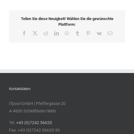
Teilen Sie diese Neuigkeit! Wählen Sie die gewünschte
Plattform:
Facebook
X
Reddit
LinkedIn
WhatsApp
Tumblr
Pinterest
Vk
E-
Mail
Kontaktdaten
ITpool GmbH | Pfeffergasse 20
A-4600 Schleißheim/Wels
Tel.
+43 (0)7242 56620
Fax. +43 (0)7242 56620-30