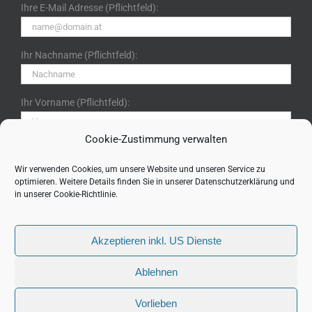
Ihre E-Mail Adresse (Pflichtfeld):
Ihr Nachname (Pflichtfeld):
Ihr Vorname (Pflichtfeld):
Cookie-Zustimmung verwalten
Ich bin mit der Speicherung meiner Daten im Rahmen der
Datenschutzerklärung gem. DSGVO einverstanden. (Klicken
Wir verwenden Cookies, um unsere Website und unseren Service zu
optimieren. Weitere Details finden Sie in unserer
Datenschutzerklärung
und
für Details)
in unserer
Cookie-Richtlinie
.
Akzeptieren inkl. US Dienste
Ablehnen
Vorlieben
Copyright (c) 2022 ITpool GmbH, Schleißheim | Alle Rechte vorbehalten.