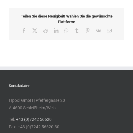
Teilen Sie diese Neuigkeit! Wählen Sie die gewünschte
Plattform:
Facebook
X
Reddit
LinkedIn
WhatsApp
Tumblr
Pinterest
Vk
E-
Mail
Kontaktdaten
ITpool GmbH | Pfeffergasse 20
A-4600 Schleißheim/Wels
Tel.
+43 (0)7242 56620
Fax. +43 (0)7242 56620-30