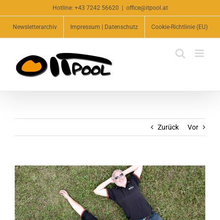
Zum
Hotline:
+43 7242 56620
|
office@itpool.at
Inhalt
Newsletterarchiv
Impressum | Datenschutz
Cookie-Richtlinie (EU)
springen
Zurück
Vor
Zeige
grösseres
Bild