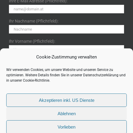
Ihre E-Mail Adresse (Pflichtfeld):
Ihr Nachname (Pflichtfeld):
Ihr Vorname (Pflichtfeld):
Cookie-Zustimmung verwalten
Ich bin mit der Speicherung meiner Daten im Rahmen der
Datenschutzerklärung gem. DSGVO einverstanden. (Klicken
Wir verwenden Cookies, um unsere Website und unseren Service zu
optimieren. Weitere Details finden Sie in unserer
Datenschutzerklärung
und
für Details)
in unserer
Cookie-Richtlinie
.
Akzeptieren inkl. US Dienste
Ablehnen
Vorlieben
Copyright (c) 2022 ITpool GmbH, Schleißheim | Alle Rechte vorbehalten.